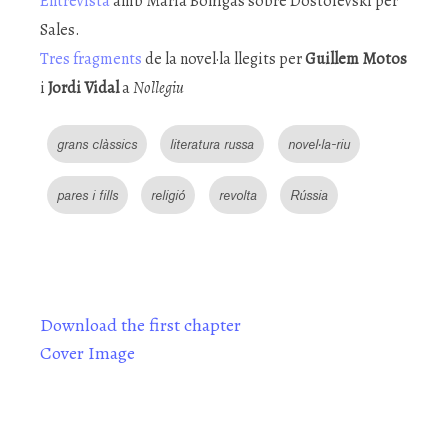
Entrevista
amb Maria Bohigas sobre Dostoievski per
Sales.
Tres fragments
de la novel·la llegits per
Guillem Motos
i
Jordi Vidal
a
Nollegiu
grans clàssics
literatura russa
novel·la-riu
pares i fills
religió
revolta
Rússia
Download the first chapter
Cover Image