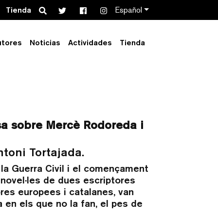
Search
Tienda
Español
utores
Noticias
Actividades
Tienda
el Llibre en
sa sobre Mercè Rodoreda i
toni Tortajada.
la Guerra Civil i el començament
 novel·les de dues escriptores
ores europees i catalanes, van
a en els que no la fan, el pes de