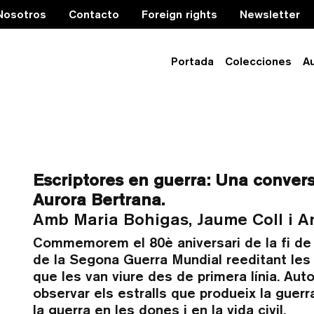
Nosotros
Contacto
Foreign rights
Newsletter
Portada
Colecciones
A
n guerra – Setmana d
Escriptores en guerra: Una conver
Aurora Bertrana.
Amb Maria Bohigas, Jaume Coll i An
Commemorem el 80è aniversari de la fi de 
de la Segona Guerra Mundial reeditant les
que les van viure des de primera línia. Aut
observar els estralls que produeix la guerr
la guerra en les dones i en la vida civil.