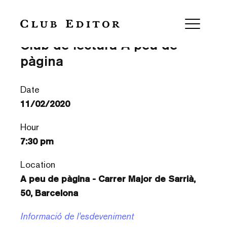
‘Brasers’ d’Eileen Chang —
Club de lectura A peu de
pàgina
Date
11/02/2020
Hour
7:30 pm
Location
A peu de pàgina - Carrer Major de Sarrià,
50, Barcelona
Informació de l'esdeveniment