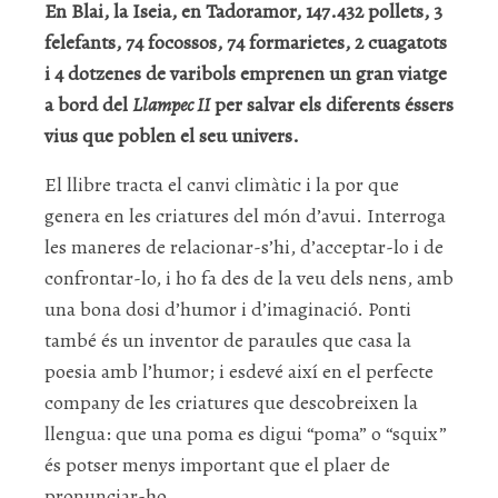
En Blai, la Iseia, en Tadoramor, 147.432 pollets, 3
felefants, 74 focossos, 74 formarietes, 2 cuagatots
i 4 dotzenes de varibols emprenen un gran viatge
a bord del
Llampec II
per salvar els diferents éssers
vius que poblen el seu univers.
El llibre tracta el canvi climàtic i la por que
genera en les criatures del món d’avui. Interroga
les maneres de relacionar-s’hi, d’acceptar-lo i de
confrontar-lo, i ho fa des de la veu dels nens, amb
una bona dosi d’humor i d’imaginació. Ponti
també és un inventor de paraules que casa la
poesia amb l’humor; i esdevé així en el perfecte
company de les criatures que descobreixen la
llengua: que una poma es digui “poma” o “squix”
és potser menys important que el plaer de
pronunciar-ho.