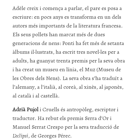
Adèle creix i comença a parlar, el pare es posa a
escriure: en pocs anys es transforma en un dels
autors més importants de la literatura francesa.
Els seus pollets han marcat més de dues
generacions de nens: Ponti ha fet més de setanta
àlbums il·lustrats, ha escrit tres novel·les per a
adults, ha guanyat trenta premis per la seva obra
i ha creat un museu en línia, el Muz (Museu de
les Obres dels Nens). La seva obra s’ha traduït a
l’alemany, a l’italià, al coreà, al xinès, al japonès,
al català i al castellà.
Adrià Pujol
i Cruells és antropòleg, escriptor i
traductor. Ha rebut els premis Serra d’Or i
Manuel Serrat Crespo per la seva traducció de
L’eclipsi
, de Georges Pérec.