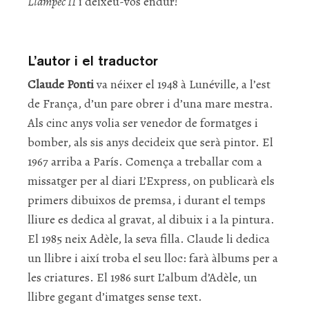
Llampec II
i deixeu-vos endur!
L’autor i el traductor
Claude Ponti
va néixer el 1948 à Lunéville, a l’est
de França, d’un pare obrer i d’una mare mestra.
Als cinc anys volia ser venedor de formatges i
bomber, als sis anys decideix que serà pintor. El
1967 arriba a París. Comença a treballar com a
missatger per al diari L’Express, on publicarà els
primers dibuixos de premsa, i durant el temps
lliure es dedica al gravat, al dibuix i a la pintura.
El 1985 neix Adèle, la seva filla. Claude li dedica
un llibre i així troba el seu lloc: farà àlbums per a
les criatures. El 1986 surt L’album d’Adèle, un
llibre gegant d’imatges sense text.