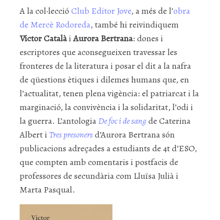
A la col·lecció
Club Editor Jove
, a més de l’
obra
de Mercè Rodoreda
, també hi reivindiquem
Víctor Català
i
Aurora Bertrana
: dones i
escriptores que aconsegueixen travessar les
fronteres de la literatura i posar el dit a la nafra
de qüestions ètiques i dilemes humans que, en
l’actualitat, tenen plena vigència: el patriarcat i la
marginació, la convivència i la solidaritat, l’odi i
la guerra. L’antologia
De foc i de sang
de Caterina
Albert i
Tres presoners
d’Aurora Bertrana són
publicacions adreçades a estudiants de 4t d’ESO,
que compten amb comentaris i postfacis de
professores de secundària com Lluïsa Julià i
Marta Pasqual.