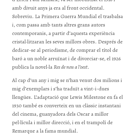
amb divuit anys ja era al front occidental.
Sobreviu. La Primera Guerra Mundial el trasbalsa
i, com passa amb tants altres grans autors
contemporanis, a partir d’aquesta experiència
cristal·litzaran les seves millors obres. Després de
dedicar-se al periodisme, de comprar el títol de
baró a un noble arruïnat i de divorciar-se, el 1926
publica la novel·la
Res de nou a l’oest
.
Al cap d’un any i mig se n’han venut dos milions i
mig d’exemplars i s’ha traduït a vint-i-dues
llengües. L’adaptació que Lewis Milestone en fa el
1930 també es converteix en un clàssic instantani
del cinema, guanyadora dels Oscar a millor
pel·lícula i millor direcció, i en el trampolí de
Remarque a la fama mundial.