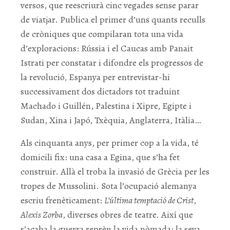
versos, que reescriurà cinc vegades sense parar
de viatjar. Publica el primer d’uns quants reculls
de cròniques que compilaran tota una vida
d’exploracions: Rússia i el Caucas amb Panait
Istrati per constatar i difondre els progressos de
la revolució, Espanya per entrevistar-hi
successivament dos dictadors tot traduint
Machado i Guillén, Palestina i Xipre, Egipte i
Sudan, Xina i Japó, Txèquia, Anglaterra, Itàlia…
Als cinquanta anys, per primer cop a la vida, té
domicili fix: una casa a Egina, que s’ha fet
construir. Allà el troba la invasió de Grècia per les
tropes de Mussolini. Sota l’ocupació alemanya
escriu frenèticament:
L’última temptació de Crist
,
Alexis Zorba
, diverses obres de teatre. Així que
s’acaba la guerra reprèn la vida nòmada; la seva