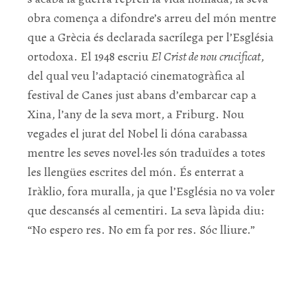
obra comença a difondre’s arreu del món mentre
que a Grècia és declarada sacrílega per l’Església
ortodoxa. El 1948 escriu
El Crist de nou crucificat
,
del qual veu l’adaptació cinematogràfica al
festival de Canes just abans d’embarcar cap a
Xina, l’any de la seva mort, a Friburg. Nou
vegades el jurat del Nobel li dóna carabassa
mentre les seves novel·les són traduïdes a totes
les llengües escrites del món. És enterrat a
Iràklio, fora muralla, ja que l’Església no va voler
que descansés al cementiri. La seva làpida diu:
“No espero res. No em fa por res. Sóc lliure.”