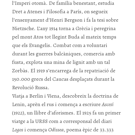
l’Imperi otomà. De família benestant, estudia
Dret a Atenes i Filosofia a París, on segueix
l’ensenyament d’Henri Bergson i fa la tesi sobre
Nietzsche. L’any 1914 torna a Grècia i peregrina
pel mont Atos tot llegint Buda al mateix temps
que els Evangelis. Combat com a voluntari
durant les guerres balcàniques, comercia amb
fusta, explota una mina de lignit amb un tal
Zorbàs. El 1919 s’encarrega de la repatriació de
150.000 grecs del Caucas desplaçats durant la
Revolució Russa.
Viatja a Berlin i Viena, descobreix la doctrina de
Lenin, aprèn el rus i comença a escriure
Ascesi
(1922), un llibre d’aforismes. El 1925 fa un primer
viatge a la URSS com a corresponsal del diari
Logos
i comença
Odissea
, poema èpic de 33.333