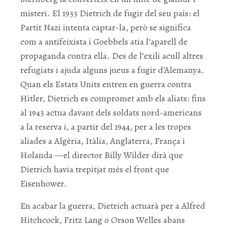
misteri. El 1933 Dietrich de fugir del seu país: el
Partit Nazi intenta captar-la, però se significa
com a antifeixista i Goebbels atia l’aparell de
propaganda contra ella. Des de l’exili acull altres
refugiats i ajuda alguns jueus a fugir d’Alemanya.
Quan els Estats Units entren en guerra contra
Hitler, Dietrich es compromet amb els aliats: fins
al 1943 actua davant dels soldats nord-americans
a la reserva i, a partir del 1944, per a les tropes
aliades a Algèria, Itàlia, Anglaterra, França i
Holanda —el director Billy Wilder dirà que
Dietrich havia trepitjat més el front que
Eisenhower.
En acabar la guerra, Dietrich actuarà per a Alfred
Hitchcock, Fritz Lang o Orson Welles abans