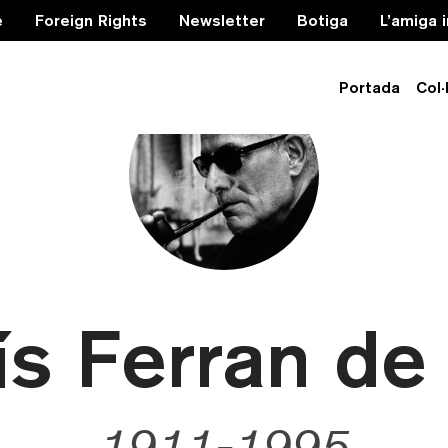
e
Foreign Rights
Newsletter
Botiga
L’amiga 
Portada
Col·
ís Ferran de
1911-1995