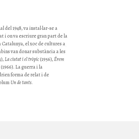
l del 1948, va instal·lar-se a
t i on va escriure gran part de la
a Catalunya, el xoc de cultures a
bins van donar substància a les
4),
La ciutat i el tròpic
(1956),
Érem
(1966). La guerra i la
rien forma de relat i de
 volum
Un de tants
.