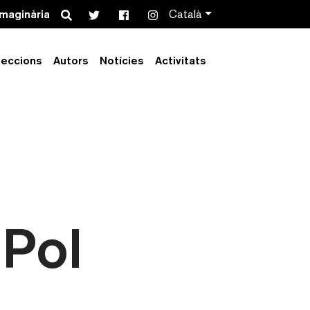
Search
imaginària
Català
leccions
Autors
Notícies
Activitats
 Pol