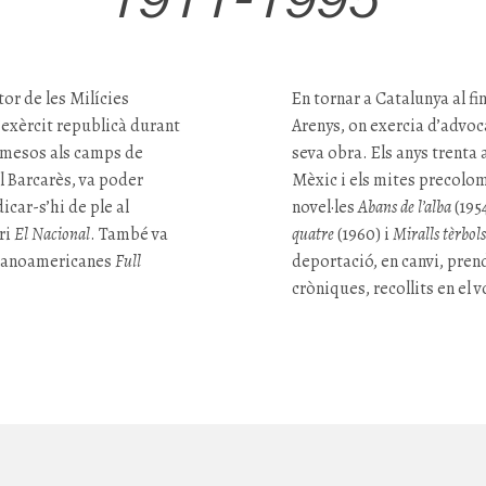
tor de les Milícies
En tornar a Catalunya al fina
l’exèrcit republicà durant
Arenys, on exercia d’advoca
s mesos als camps de
seva obra. Els anys trenta 
l Barcarès, va poder
Mèxic i els mites precolom
dicar-s’hi de ple al
novel·les
Abans de l’alba
(195
ri
El Nacional
. També va
quatre
(1960) i
Miralls tèrbols
talanoamericanes
Full
deportació, en canvi, prend
cròniques, recollits en el