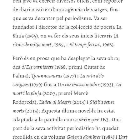
ben jove va exercir diversos oficis, com reporter
de diari o caixer d’una agència de viatges, fins
que es va decantar pel periodisme. Va ser
fundador i director de la col·lecció de poesia La
Sínia (1965), on va fer els seus inicis literaris (
A
ritme de mitja mort
, 1965, i
El temps feixuc
, 1966).
Però és en prosa que ha desplegat la seva obra,
des d’
Els carnissers
(1968, premi Ciutat de
Palma),
Tyrannosaurus
(1977) i
La ruta dels
cangurs
(1979) fins a
Un cor massa madur
(1993),
La
mort i la pluja
(2007, premi Mercè
Rodoreda),
L’adeu al Mestre
(2013) i
Sicília sense
morts
(2015). Aquesta última novel·la ha estat
adaptada a la pantalla com a sèrie per IB3. Una
part de la seva activitat periodística ha quedat
recollida en els volums
Galeria d’ombres
(1983) i
L’art