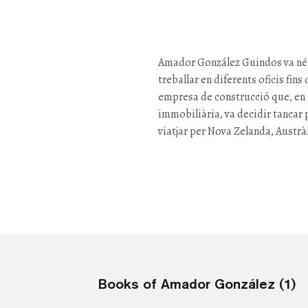
Amador González
Guindos
va né
treballar en diferents oficis fins
empresa de construcció que, en
immobiliària, va decidir tancar p
viatjar per Nova Zelanda, Austràl
Books of Amador González (1)