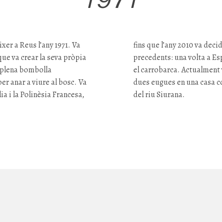
ixer a Reus l’any 1971. Va
fins que l’any 2010 va dec
 que va crear la seva pròpia
precedents: una volta a Esp
 plena bombolla
el
carrobarca
. Actualment 
er anar a viure al bosc. Va
dues
eugues
en una casa co
ia i la Polinèsia Francesa,
del riu Siurana.