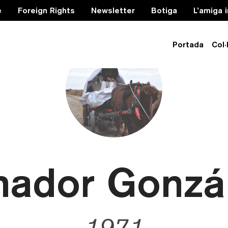
e
Foreign Rights
Newsletter
Botiga
L’amiga 
Portada
Col·
ador Gonzá
1971