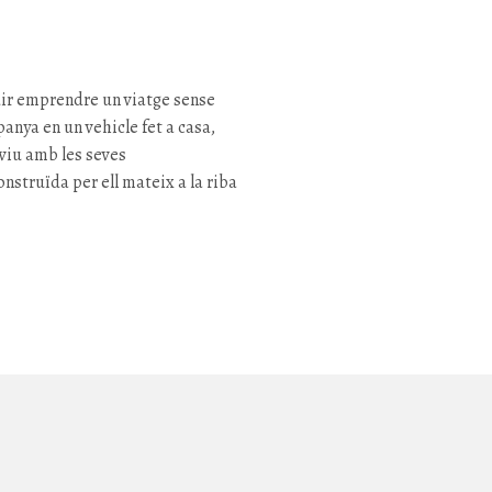
idir emprendre un viatge sense
anya en un vehicle fet a casa,
viu amb les seves
nstruïda per ell mateix a la riba