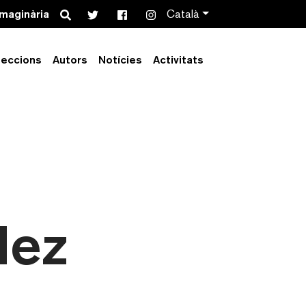
Search
imaginària
Català
leccions
Autors
Notícies
Activitats
lez