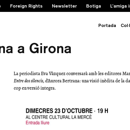
e
Foreign Rights
Newsletter
Botiga
L’amiga 
Portada
Col·
s dels silencis? — 
na a Girona
La periodista Eva Vàzquez conversarà amb les editores Mari
Entre dos silencis
, d’Aurora Bertrana: una visió inèdita de la
cop en versió integra.