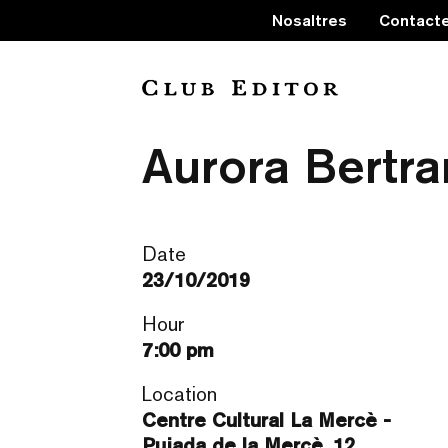
Nosaltres
Contact
Què hi ha din
Aurora Bertra
Date
23/10/2019
Hour
7:00 pm
Location
Centre Cultural La Mercè -
Pujada de la Mercè, 12,