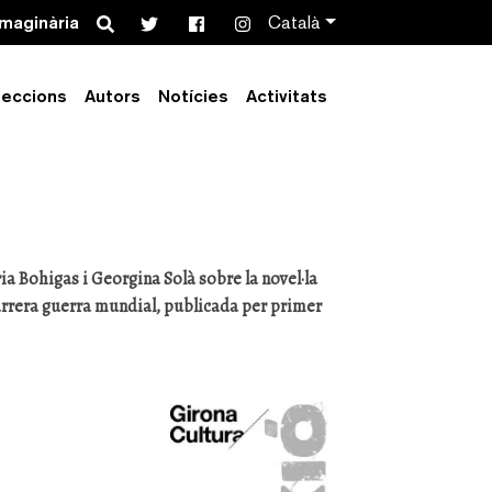
Search
imaginària
Català
leccions
Autors
Notícies
Activitats
Conversa sobre
a Bohigas i Georgina Solà sobre la novel·la
 darrera guerra mundial, publicada per primer