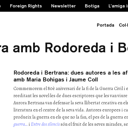
e
Foreign Rights
Newsletter
Botiga
L’amiga 
Portada
Col·
a guerra…’ i ‘Entre d
ra amb Rodoreda i B
Rodoreda i Bertrana: dues autores a les af
amb Maria Bohigas i Jaume Coll
Commemorem el 80è aniversari de la fi de la Guerra Civil 
reeditant les novel·les de dues escriptores que les van viur
Aurora Bertrana van defensar la seva llibertat creativa en el
literatura en el centre de la seva vida. Autores europees i c
produeix la guerra en els que no la fan, el pes de la guerra en 
guerra…
i
Entre dos silencis
són el fruit de les seves mirades, 