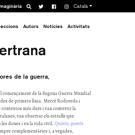
Search
imaginària
Català
leccions
Autors
Notícies
Activitats
os silencis’ –
ertrana
ores de la guerra,
i el començament de la Segona Guerra Mundial
e des de primera línia. Mercè Rodoreda i
s contextos més durs i van convertir la
atalanes, van observar els estralls que
les dones i en la vida civil.
Quanta, quanta
sempre complementàries i, a vegades,