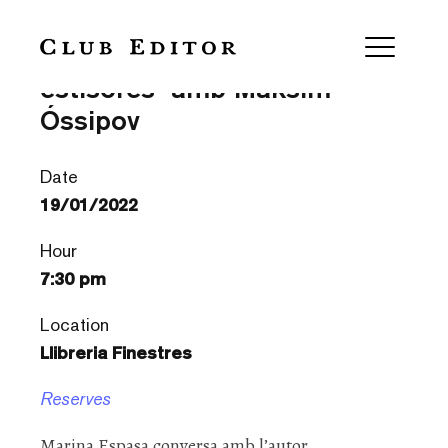
Presentació “Pedra, paper,
estisores” amb Maksim
Óssipov
Date
19/01/2022
Hour
7:30 pm
Location
Llibreria Finestres
Reserves
Marina Espasa conversa amb l’autor.