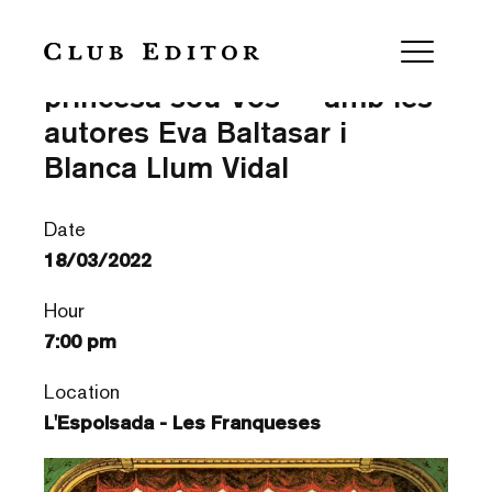
Presentació “Mamut” i “La
princesa sou Vós” – amb les
autores Eva Baltasar i
Blanca Llum Vidal
Date
18/03/2022
Hour
7:00 pm
Location
L'Espolsada - Les Franqueses