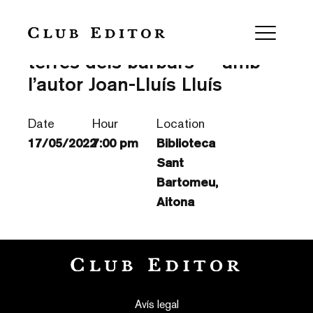
Presentació “Junil a les
terres dels bàrbars” – amb
l’autor Joan-Lluís Lluís
Date
Hour
Location
17/05/2022
7:00 pm
Biblioteca
Sant
Bartomeu,
Aitona
Avís legal