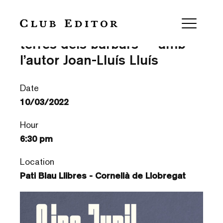
Presentació “Junil a les
terres dels bàrbars” – amb
l’autor Joan-Lluís Lluís
Date
10/03/2022
Hour
6:30 pm
Location
Pati Blau Llibres - Cornellà de Llobregat