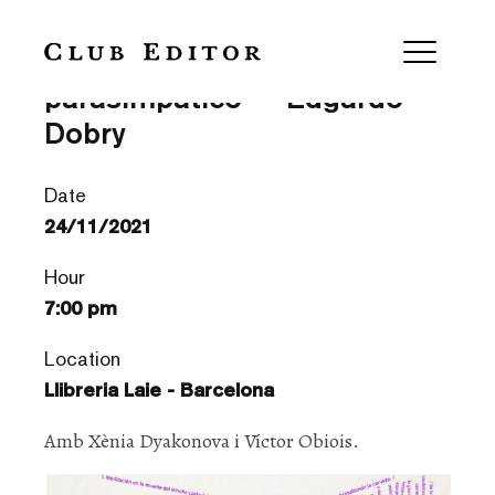
Presentació “El
parasimpático” – Edgardo
Dobry
Date
24/11/2021
Hour
7:00 pm
Location
Llibreria Laie - Barcelona
Amb Xènia Dyakonova i Víctor Obiois.