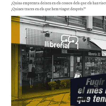
¿Quina empremta deixen en els cossos dels que els han visc
¿Quines traces en els
que hem vingut després?”