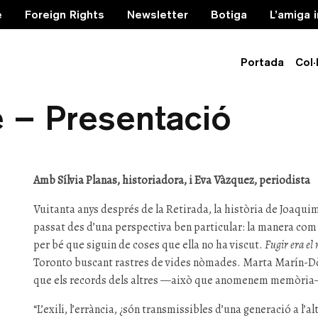
e
Foreign Rights
Newsletter
Botiga
L’amiga 
Portada
Col·
 més bell que teníem’
 – Presentació
Amb Sílvia Planas, historiadora, i Eva Vàzquez, periodista
Vuitanta anys després de la Retirada, la història de Joaquim
passat des d’una perspectiva ben particular: la manera com e
per bé que siguin de coses que ella no ha viscut.
Fugir era el
Toronto buscant rastres de vides nòmades. Marta Marín-Dò
que els records dels altres —això que anomenem memòria—
“L’exili, l’errància, ¿són transmissibles d’una generació a l’al