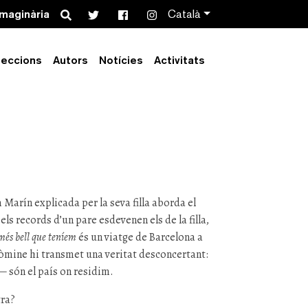
Search
imaginària
Català
leccions
Autors
Notícies
Activitats
 de Marta
 Marín explicada per la seva filla aborda el
ls records d’un pare esdevenen els de la filla,
 més bell que teníem
és un viatge de Barcelona a
mine hi transmet una veritat desconcertant:
 són el país on residim.
tra?