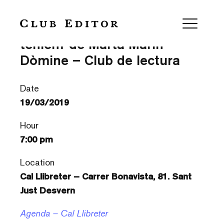
‘Fugir era el més bell que
teníem’ de Marta Marín-
Dòmine – Club de lectura
Date
19/03/2019
Hour
7:00 pm
Location
Cal Llibreter – Carrer Bonavista, 81. Sant
Just Desvern
Agenda – Cal Llibreter