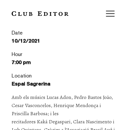
Dia Mundial Lispector
Date
10/12/2021
Hour
7:00 pm
Location
Espai Sagrerina
Amb els músics Lucas Adon, Pedro Bastos João,
Cesar Vasconcelos, Henrique Mendonça i
Priscilla Barbosa; i les
recitadores Kaká Degaspari, Clara Nascimento i
Luh Quintans. Gràcies a l’Associació Brasil Auê i