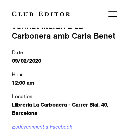
‘Brasers’ d’Eileen Chang —
Vermut literari a La
Carbonera amb Carla Benet
Date
09/02/2020
Hour
12:00 am
Location
Llibreria La Carbonera - Carrer Blai, 40,
Barcelona
Esdeveniment a Facebook