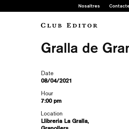
Nosaltres
Contact
‘Boulder’ d’E
Gralla de Gra
Date
08/04/2021
Hour
7:00 pm
Location
Llibreria La Gralla,
Granollers