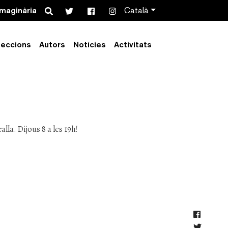
Search
imaginària
Català
leccions
Autors
Notícies
Activitats
tació a La
alla. Dijous 8 a les 19h!