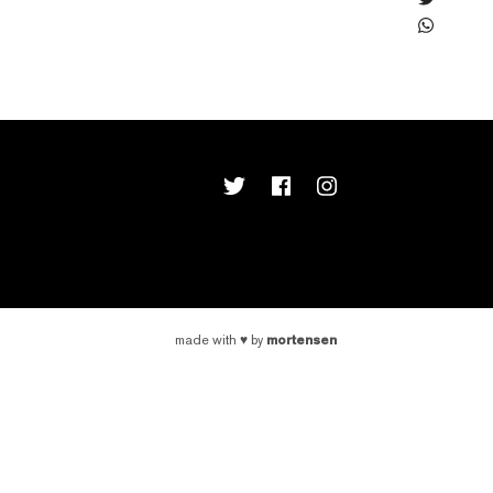
mortensen
made with
♥
by