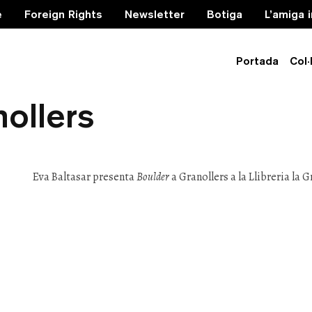
e
Foreign Rights
Newsletter
Botiga
L’amiga 
Portada
Col·
va Baltasar — presen
nollers
Eva Baltasar presenta
Boulder
a Granollers a la Llibreria la Gr