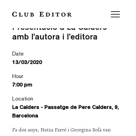
‘Boulder’ d’Eva Baltasar —
Presentació a La Calders
amb l’autora i l’editora
Date
13/03/2020
Hour
7:00 pm
Location
La Calders - Passatge de Pere Calders, 9,
Barcelona
Fa dos anys, Natza Farré i Georgina Solà van