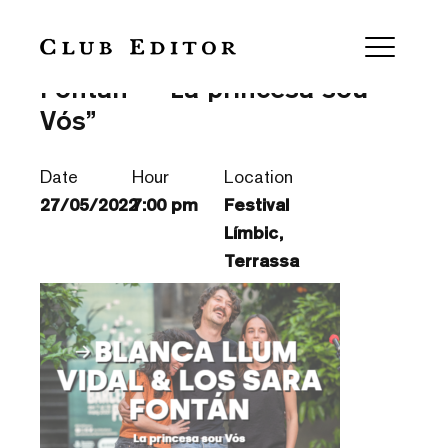
Blanca Llum Vidal i Los Sara
Fontán – “La princesa sou
Vós”
Date
Hour
Location
27/05/2022
7:00 pm
Festival
Límbic,
Terrassa