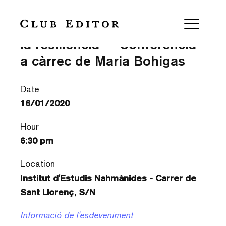
Auschwitz, Charlotte Delbo i
la resiliència — Conferència
a càrrec de Maria Bohigas
Date
16/01/2020
Hour
6:30 pm
Location
Institut d'Estudis Nahmànides - Carrer de
Sant Llorenç, S/N
Informació de l'esdeveniment