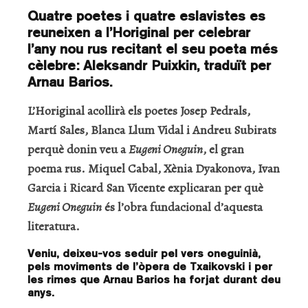
Quatre poetes i quatre eslavistes es
reuneixen a l’Horiginal per celebrar
l’any nou rus recitant el seu poeta més
cèlebre: Aleksandr Puixkin, traduït per
Arnau Barios.
L’Horiginal acollirà els poetes Josep Pedrals,
Martí Sales, Blanca Llum Vidal i Andreu Subirats
perquè donin veu a
Eugeni Oneguin
, el gran
poema rus. Miquel Cabal, Xènia Dyakonova, Ivan
Garcia i Ricard San Vicente explicaran per què
Eugeni Oneguin
és l’obra fundacional d’aquesta
literatura.
Veniu, deixeu-vos seduir pel vers oneguinià,
pels moviments de l’òpera de Txaikovski i per
les rimes que Arnau Barios ha forjat durant deu
anys.