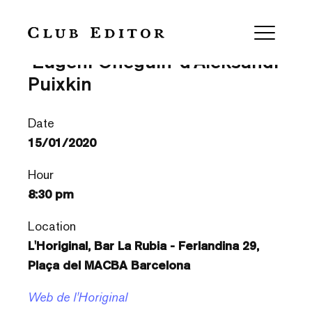
Any nou rus a l’Horiginal —
‘Eugeni Oneguin’ d’Aleksandr
Puixkin
Date
15/01/2020
Hour
8:30 pm
Location
L'Horiginal, Bar La Rubia - Ferlandina 29,
Plaça del MACBA Barcelona
Web de l'Horiginal