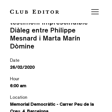
‘Actualitat de Primo Levi. Un
testimoni imprescindible’ —
Diàleg entre Philippe
Mesnard i Marta Marín
Dòmine
Date
26/02/2020
Hour
6:00 am
Location
Memorial Democràtic - Carrer Peu de la
Creu, 4, Barcelona